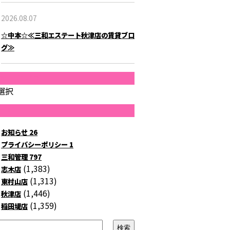
2026.08.07
☆中本☆≪三和エステート秋津店の賃貸ブロ
グ≫
アーカイブ
選択
ゴリー
お知らせ
26
プライバシーポリシー
1
三和管理
797
(1,383)
志木店
(1,313)
東村山店
(1,446)
秋津店
(1,359)
稲田堤店