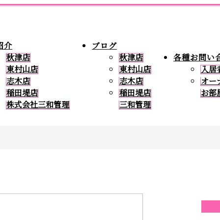
紹介
ブログ
秋津店
秋津店
各種お問い
東村山店
東村山店
入居
志木店
志木店
オー
稲田堤店
稲田堤店
お部
株式会社三和管理
三和管理
最近