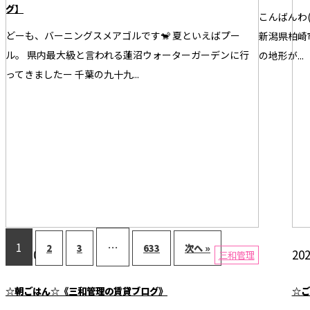
グ】
こんばんわ(
どーも、バーニングスメアゴルです🐒 夏といえばプー
新潟県柏崎
ル。 県内最大級と言われる蓮沼ウォーターガーデンに行
の地形が...
ってきましたー 千葉の九十九...
1
…
2
3
633
次へ »
2026.08.06
202
三和管理
☆朝ごはん☆《三和管理の賃貸ブログ》
☆ご