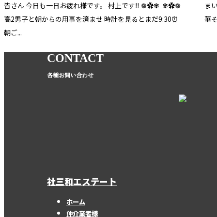
皆さん 今日も一日お疲れ様です。 村上です‼︎ ❁✿✾ ✾✿❁
まい
高2男子と朝からの用事を済ませ 時計を見るとまだ9:30⏰
華そ
朝ご...
CONTACT
各種お問い合わせ
社三和エステート
ホーム
仲介業者様