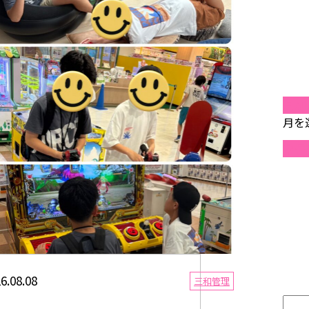
今、、、☆【三和エステート秋津店 賃貸ブログ】
れさまです！！ 体調が99％回復しまして～
ベキューが楽しみなマット...
月別
月を
カテ
6.08.08
三和管理