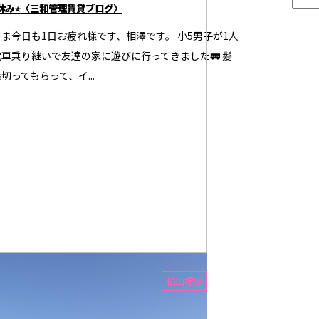
夏休み⭐︎〈三和管理賃貸ブログ〉
ま今日も1日お疲れ様です、相澤です。 小5男子が1人
車乗り継いで友達の家に遊びに行ってきました🚃 髪
切ってもらって、イ...
7
稲田堤店
【三和エステート稲田堤店賃貸ブログ】