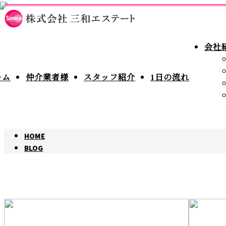
新
BLOG
着
会社
情
報
ーム
仲介業者様
スタッフ紹介
1日の流れ
HOME
BLOG