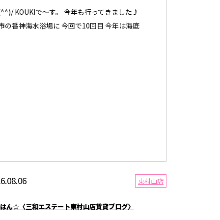
^^)/ KOUKIで～す。 今年も行ってきました♪
市の番神海水浴場に 今回で10回目 今年は海底
6.08.06
東村山店
はん☆〈三和エステート東村山店賃貸ブログ〉