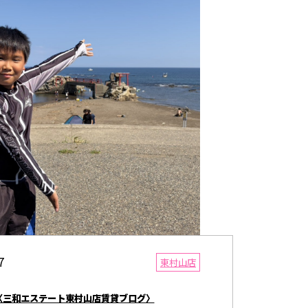
 MUSIC少年です👦 8月1日午前中、毎年恒例
が 保育園行事で夏祭りに参加してきました🎋
7
東村山店
〈三和エステート東村山店賃貸ブログ〉