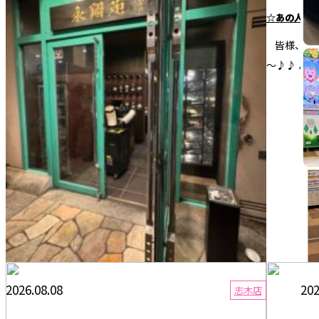
☆バレーラスト☆三和エステート稲田堤店賃貸ブログ
☆あの人は
どうも🤩 みなさん🤩🤩 おはこんばんにちわ🤩🤩🤩 ハタケ
皆様、お疲
でーす🤩 さぁ今回でネーションズリーグ最終戦 男子バレ
～♪♪ バー
ー3位決定戦🤩 スロ...
2026.08.08
202
志木店