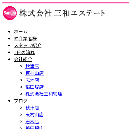
ホーム
仲介業者様
スタッフ紹介
1日の流れ
会社紹介
秋津店
東村山店
志木店
稲田堤店
株式会社三和管理
ブログ
秋津店
東村山店
志木店
稲田堤店