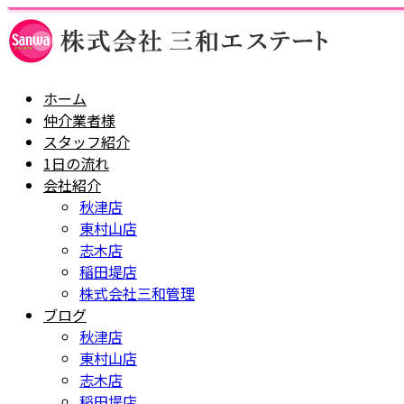
ホーム
仲介業者様
スタッフ紹介
1日の流れ
会社紹介
秋津店
東村山店
志木店
稲田堤店
株式会社三和管理
ブログ
秋津店
東村山店
志木店
稲田堤店