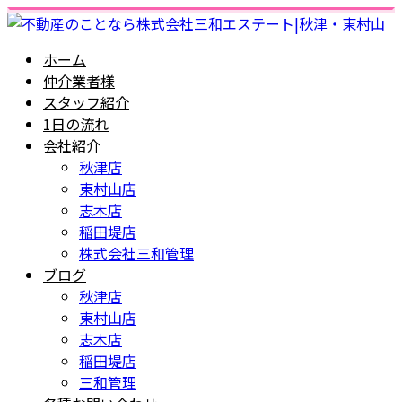
ホーム
仲介業者様
スタッフ紹介
1日の流れ
会社紹介
秋津店
東村山店
志木店
稲田堤店
株式会社三和管理
ブログ
秋津店
東村山店
志木店
稲田堤店
三和管理