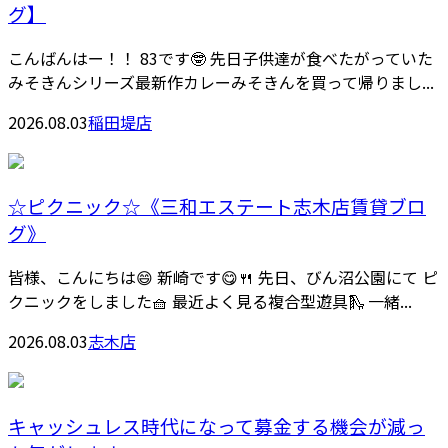
グ】
こんばんはー！！ 83です🤓 先日子供達が食べたがっていた
みそきんシリーズ最新作カレーみそきんを買って帰りまし...
2026.08.03
稲田堤店
☆ピクニック☆《三和エステート志木店賃貸ブロ
グ》
皆様、こんにちは😄 新崎です😋🍴 先日、びん沼公園にて ピ
クニックをしました🧺 最近よく見る複合型遊具🛝 一緒...
2026.08.03
志木店
キャッシュレス時代になって募金する機会が減っ