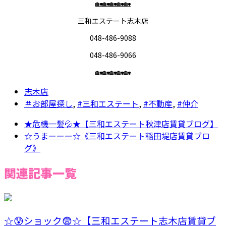
🏡🏡🏡🏡🏡
三和エステート志木店
048-486-9088
048-486-9066
🏡🏡🏡🏡🏡
志木店
＃お部屋探し
,
#三和エステート
,
#不動産
,
#仲介
★危機一髪💦★【三和エステート秋津店賃貸ブログ】
☆うまーーー☆《三和エステート稲田堤店賃貸ブロ
グ》
関連記事一覧
☆😰ショック😨☆【三和エステート志木店賃貸ブ