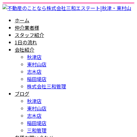
ホーム
仲介業者様
スタッフ紹介
1日の流れ
会社紹介
秋津店
東村山店
志木店
稲田堤店
株式会社三和管理
ブログ
秋津店
東村山店
志木店
稲田堤店
三和管理