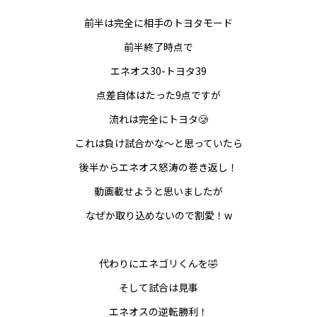
前半は完全に相手のトヨタモード
前半終了時点で
エネオス30-トヨタ39
点差自体はたった9点ですが
流れは完全にトヨタ🥲
これは負け試合かな〜と思っていたら
後半からエネオス怒涛の巻き返し！
動画載せようと思いましたが
なぜか取り込めないので割愛！w
代わりにエネゴリくんを🤣
そして試合は見事
エネオスの逆転勝利！