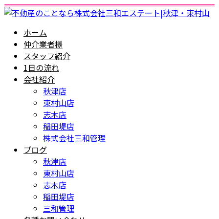
ホーム
仲介業者様
スタッフ紹介
1日の流れ
会社紹介
秋津店
東村山店
志木店
稲田堤店
株式会社三和管理
ブログ
秋津店
東村山店
志木店
稲田堤店
三和管理