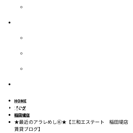
三和管理
各種お問い合わせ
入居者様へ
オーナー様へ
お部屋探しの方へ
個人情報保護方針
HOME
BLOG
ブログ
稲田堤店
★最近のアラレめし⑥★【三和エステート 稲田堤店
賃貸ブログ】