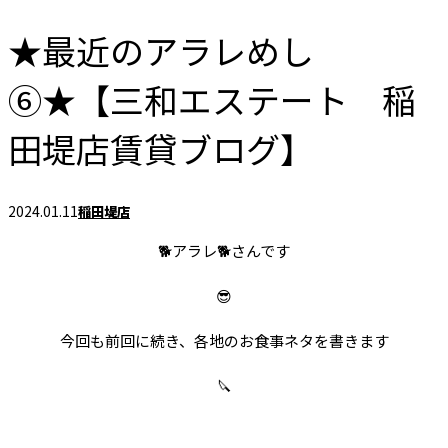
★最近のアラレめし
⑥★【三和エステート 稲
田堤店賃貸ブログ】
2024.01.11
稲田堤店
🐕アラレ🐕さんです
😎
今回も前回に続き、各地のお食事ネタを書きます
🔪