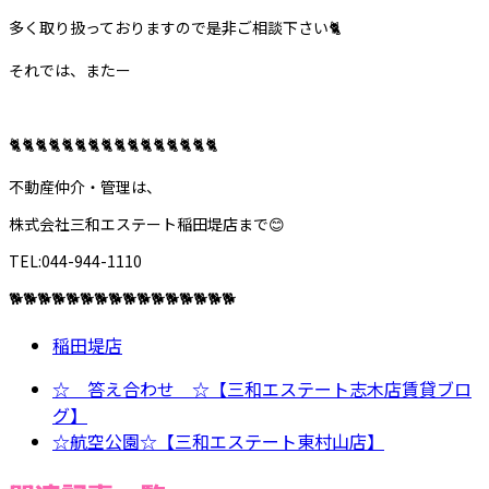
多く取り扱っておりますので是非ご相談下さい🐈
それでは、またー
🐈🐈🐈🐈🐈🐈🐈🐈🐈🐈🐈🐈🐈🐈🐈🐈
不動産仲介・管理は、
株式会社三和エステート稲田堤店まで😊
TEL:044-944-1110
🐕🐕🐕🐕🐕🐕🐕🐕🐕🐕🐕🐕🐕🐕🐕🐕
稲田堤店
☆ 答え合わせ ☆【三和エステート志木店賃貸ブロ
グ】
☆航空公園☆【三和エステート東村山店】