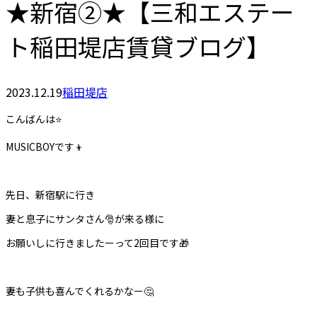
★新宿②★【三和エステー
ト稲田堤店賃貸ブログ】
2023.12.19
稲田堤店
こんばんは⭐️
MUSICBOYです👦
先日、新宿駅に行き
妻と息子にサンタさん🎅が来る様に
お願いしに行きましたーって2回目です🎁
妻も子供も喜んでくれるかなー🤔