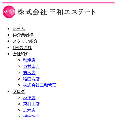
ホーム
仲介業者様
スタッフ紹介
1日の流れ
会社紹介
秋津店
東村山店
志木店
稲田堤店
株式会社三和管理
ブログ
秋津店
東村山店
志木店
稲田堤店