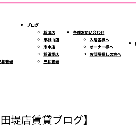
ブログ
秋津店
各種お問い合わせ
東村山店
入居者様へ
志木店
オーナー様へ
稲田堤店
お部屋探しの方へ
三和管理
三和管理
稲田堤店賃貸ブログ】