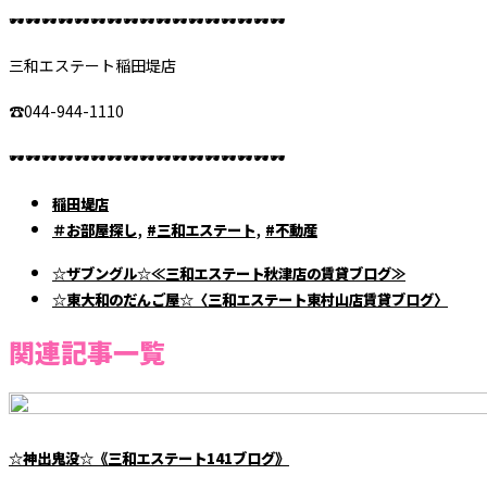
🕶️🕶️🕶️🕶️🕶️🕶️🕶️🕶️🕶️🕶️🕶️🕶️🕶️🕶️🕶️🕶️🕶️
三和エステート稲田堤店
☎︎044-944-1110
🕶️🕶️🕶️🕶️🕶️🕶️🕶️🕶️🕶️🕶️🕶️🕶️🕶️🕶️🕶️🕶️🕶️
稲田堤店
,
,
＃お部屋探し
#三和エステート
#不動産
☆ザブングル☆≪三和エステート秋津店の賃貸ブログ≫
☆東大和のだんご屋☆〈三和エステート東村山店賃貸ブログ〉
関連記事一覧
☆神出鬼没☆《三和エステート141ブログ》