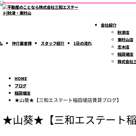
ブ
BLOG
ロ
会社紹介
グ
秋津店
東村山店
ム
仲介業者様
スタッフ紹介
1日の流れ
志木店
稲田堤店
株式会社
HOME
ブログ
稲田堤店
★山葵★【三和エステート稲田堤店賃貸ブログ】
★山葵★【三和エステート