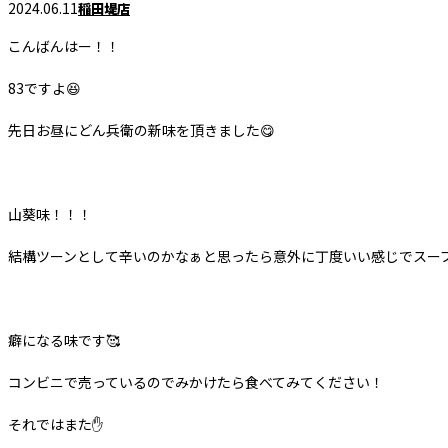
2024.06.11
稲田堤店
こんばんはー！！
83ですよ😆
先日お昼にどん兵衛の新味を頂きました😋
山葵味！！！
結構ツーンとして辛いのかなぁと思ったら意外に丁度いい感じでスープ
癖になる味です🥰
コンビニで売っているのでみかけたら食べてみてください！
それではまた✋