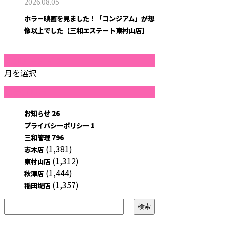
2026.08.05
ホラー映画を見ました！「コンジアム」が想
像以上でした【三和エステート東村山店】
月別アーカイブ
月を選択
カテゴリー
お知らせ
26
プライバシーポリシー
1
三和管理
796
(1,381)
志木店
(1,312)
東村山店
(1,444)
秋津店
(1,357)
稲田堤店