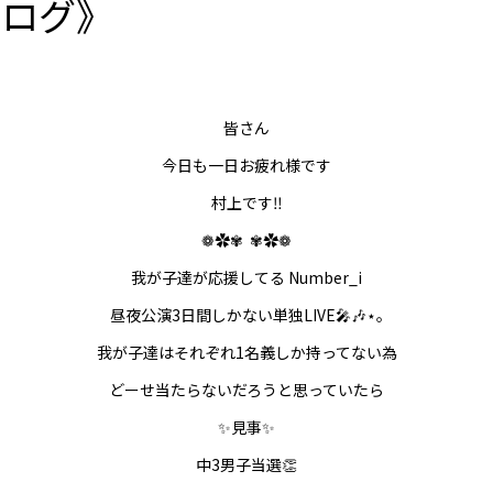
ブログ》
皆さん
今日も一日お疲れ様です
村上です‼︎
❁✿✾
✾✿❁
我が子達が応援してる Number_i
昼夜公演3日間しかない単独LIVE🎤🎶⋆｡
我が子達はそれぞれ1名義しか持ってない為
どーせ当たらないだろうと思っていたら
✨️見事✨️
中3男子当選👏