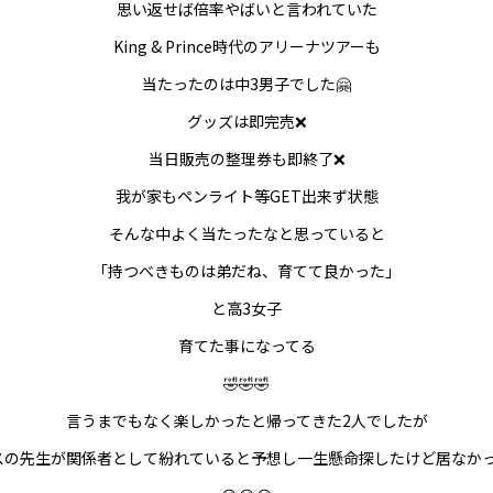
思い返せば倍率やばいと言われていた
King & Prince時代のアリーナツアーも
当たったのは中3男子でした🤗
グッズは即完売❌
当日販売の整理券も即終了❌
我が家もペンライト等GET出来ず状態
そんな中よく当たったなと思っていると
「持つべきものは弟だね、育てて良かった」
と高3女子
育てた事になってる
🤣🤣🤣
言うまでもなく楽しかったと帰ってきた2人でしたが
スの先生が関係者として紛れていると予想し
一生懸命探したけど居なか