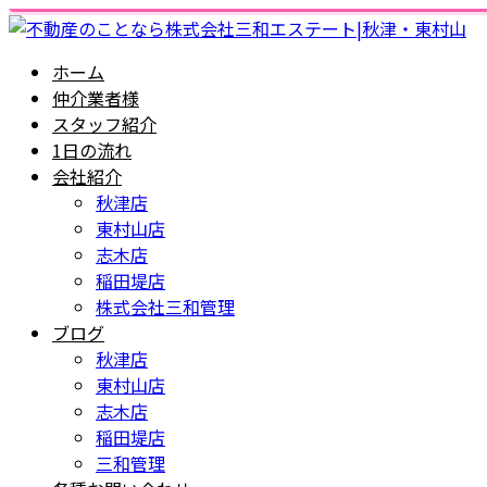
ホーム
仲介業者様
スタッフ紹介
1日の流れ
会社紹介
秋津店
東村山店
志木店
稲田堤店
株式会社三和管理
ブログ
秋津店
東村山店
志木店
稲田堤店
三和管理