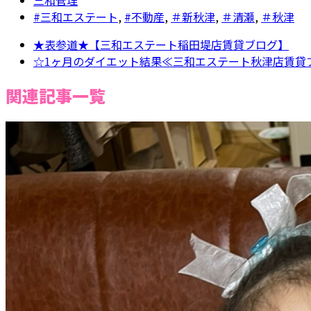
三和管理
#三和エステート
,
#不動産
,
＃新秋津
,
＃清瀬
,
＃秋津
★表参道★【三和エステート稲田堤店賃貸ブログ】
☆1ヶ月のダイエット結果≪三和エステート秋津店賃貸
関連記事一覧