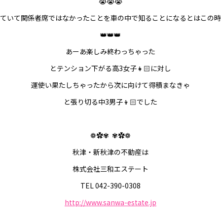
😭😭😭
っていて関係者席ではなかったことを車の中で知ることになるとはこの時
👑👑👑
あーあ楽しみ終わっちゃった
とテンション下がる高3女子👧🏻に対し
運使い果たしちゃったから次に向けて得積まなきゃ
と張り切る中3男子👦🏻でした
❁✿✾
✾✿❁︎
秋津・新秋津の不動産は
株式会社三和エステート
TEL 042-390-0308
http://www.sanwa-estate.jp