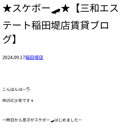
★スケボー🛹★【三和エス
テート稲田堤店賃貸ブロ
グ】
2024.09.17
稲田堤店
こんばんはー🖐️
MUSIC少年です👦
一昨日から息子がスケボー🛹はじめましたー