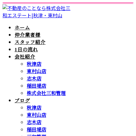
ホーム
仲介業者様
スタッフ紹介
1日の流れ
会社紹介
秋津店
東村山店
志木店
稲田堤店
株式会社三和管理
ブログ
秋津店
東村山店
志木店
稲田堤店