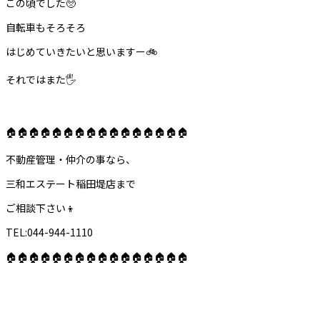
この頃でした🥺
自転車もそろそろ
はじめていきたいと思いますー🚲
それではまた🖐️
🏠🏠🏠🏠🏠🏠🏠🏠🏠🏠🏠🏠🏠🏠🏠🏠
不動産管理・仲介の事なら、
三和エステート稲田堤店まで
ご相談下さい👦
TEL:044-944-1110
🏠🏠🏠🏠🏠🏠🏠🏠🏠🏠🏠🏠🏠🏠🏠🏠