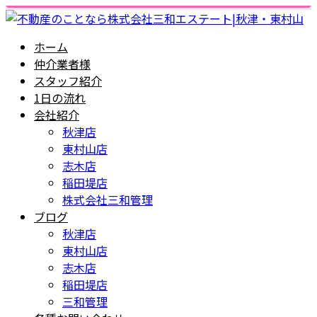
ホーム
仲介業者様
スタッフ紹介
1日の流れ
会社紹介
秋津店
東村山店
志木店
稲田堤店
株式会社三和管理
ブログ
秋津店
東村山店
志木店
稲田堤店
三和管理