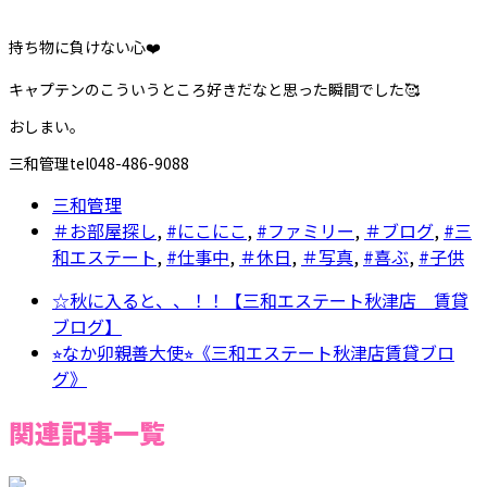
持ち物に負けない心❤️
キャプテンのこういうところ好きだなと思った瞬間でした🥰
おしまい。
三和管理tel048-486-9088
三和管理
＃お部屋探し
,
#にこにこ
,
#ファミリー
,
＃ブログ
,
#三
和エステート
,
#仕事中
,
＃休日
,
＃写真
,
#喜ぶ
,
#子供
☆秋に入ると、、！！【三和エステート秋津店 賃貸
ブログ】
⭐︎なか卯親善大使⭐︎《三和エステート秋津店賃貸ブロ
グ》
関連記事一覧