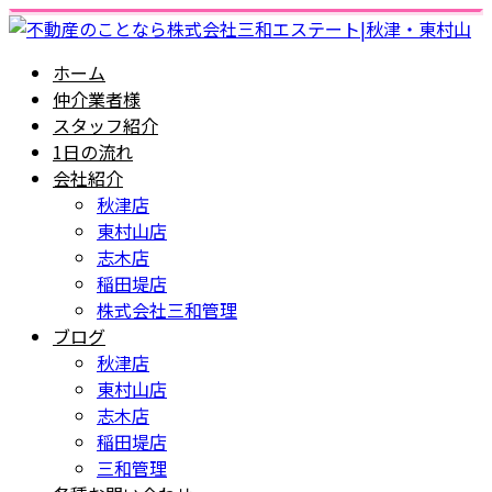
ホーム
仲介業者様
スタッフ紹介
1日の流れ
会社紹介
秋津店
東村山店
志木店
稲田堤店
株式会社三和管理
ブログ
秋津店
東村山店
志木店
稲田堤店
三和管理