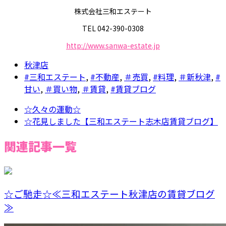
株式会社三和エステート
TEL 042-390-0308
http://www.sanwa-estate.jp
秋津店
#三和エステート
,
#不動産
,
＃売買
,
#料理
,
＃新秋津
,
#
甘い
,
＃買い物
,
＃賃貸
,
#賃貸ブログ
☆久々の運動☆
☆花見しました【三和エステート志木店賃貸ブログ】
関連記事一覧
☆ご馳走☆≪三和エステート秋津店の賃貸ブログ
≫