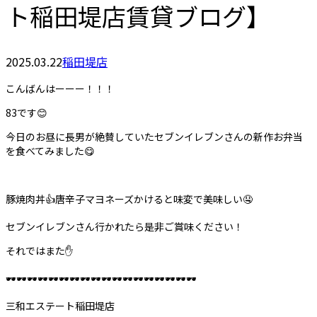
ト稲田堤店賃貸ブログ】
2025.03.22
稲田堤店
こんばんはーーー！！！
83です😊
今日のお昼に長男が絶賛していたセブンイレブンさんの新作お弁当
を食べてみました😋
豚焼肉丼👍唐辛子マヨネーズかけると味変で美味しい🤤
セブンイレブンさん行かれたら是非ご賞味ください！
それではまた✋
🕶️🕶️🕶️🕶️🕶️🕶️🕶️🕶️🕶️🕶️🕶️🕶️🕶️🕶️🕶️🕶️🕶️🕶️
三和エステート稲田堤店