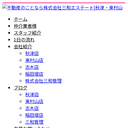
ホーム
仲介業者様
スタッフ紹介
1日の流れ
会社紹介
秋津店
東村山店
志木店
稲田堤店
株式会社三和管理
ブログ
秋津店
東村山店
志木店
稲田堤店
三和管理