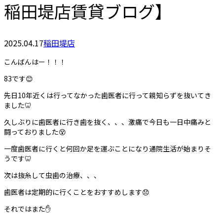
稲田堤店賃貸ブログ】
2025.04.17
稲田堤店
こんばんはー！！！
83です😊
先日10年近くは行ってなかった歯医者に行って親知らずを抜いてき
ました🦷
久しぶりに歯医者に行き歯を抜く、、、激痛で今日も一日中痛みと
闘っておりました😵
一度歯医者に行くと何回か足を運ぶことになり通院生活が始まりそ
うです🦷
次は抜糸して虫歯の治療、、、
歯医者は定期的に行くことをおすすめします😞
それではまた✋