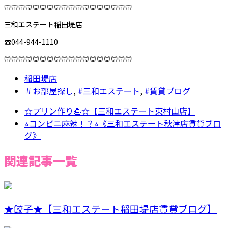
🦷🦷🦷🦷🦷🦷🦷🦷🦷🦷🦷🦷🦷🦷🦷🦷🦷🦷
三和エステート稲田堤店
☎︎044-944-1110
🦷🦷🦷🦷🦷🦷🦷🦷🦷🦷🦷🦷🦷🦷🦷🦷🦷🦷
稲田堤店
＃お部屋探し
,
#三和エステート
,
#賃貸ブログ
☆プリン作り🍮☆【三和エステート東村山店】
⭐︎コンビニ麻辣！？⭐︎《三和エステート秋津店賃貸ブロ
グ》
関連記事一覧
★餃子★【三和エステート稲田堤店賃貸ブログ】