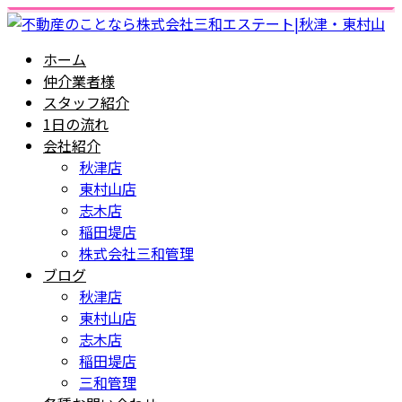
ホーム
仲介業者様
スタッフ紹介
1日の流れ
会社紹介
秋津店
東村山店
志木店
稲田堤店
株式会社三和管理
ブログ
秋津店
東村山店
志木店
稲田堤店
三和管理