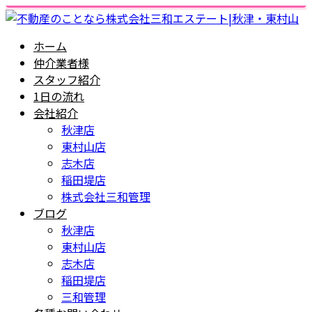
ホーム
仲介業者様
スタッフ紹介
1日の流れ
会社紹介
秋津店
東村山店
志木店
稲田堤店
株式会社三和管理
ブログ
秋津店
東村山店
志木店
稲田堤店
三和管理