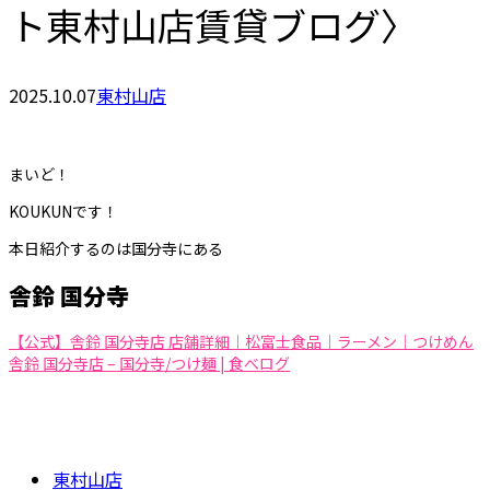
ト東村山店賃貸ブログ〉
2025.10.07
東村山店
まいど！
KOUKUNです！
本日紹介するのは国分寺にある
舎鈴 国分寺
【公式】舎鈴 国分寺店 店舗詳細｜松富士食品｜ラーメン｜つけめん
舎鈴 国分寺店 – 国分寺/つけ麺 | 食べログ
東村山店