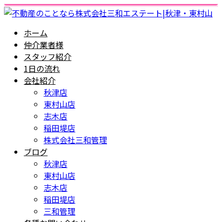
ホーム
仲介業者様
スタッフ紹介
1日の流れ
会社紹介
秋津店
東村山店
志木店
稲田堤店
株式会社三和管理
ブログ
秋津店
東村山店
志木店
稲田堤店
三和管理