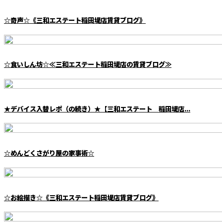
☆奇声☆《三和エステート稲田堤店賃貸ブログ》
☆食いしん坊☆≪三和エステート稲田堤店の賃貸ブログ≫
★デバイス入替レポ（の続き）★【三和エステート 稲田堤店...
☆めんどくさがり屋の家事術☆
☆お絵描き☆《三和エステート稲田堤店賃貸ブログ》