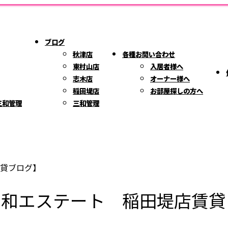
ブログ
秋津店
各種お問い合わせ
東村山店
入居者様へ
志木店
オーナー様へ
稲田堤店
お部屋探しの方へ
三和管理
三和管理
貸ブログ】
三和エステート 稲田堤店賃貸