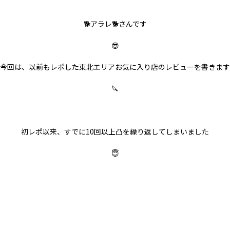
🐕アラレ🐕さんです
😎
今回は、以前もレポした東北エリアお気に入り店のレビューを書きます
🔪
初レポ以来、すでに10回以上凸を繰り返してしまいました
😇