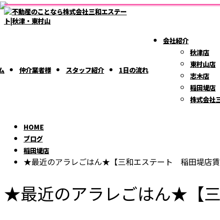
ブ
BLOG
ロ
会社紹介
グ
秋津店
東村山店
ム
仲介業者様
スタッフ紹介
1日の流れ
志木店
稲田堤店
株式会社
HOME
ブログ
稲田堤店
★最近のアラレごはん★【三和エステート 稲田堤店賃
★最近のアラレごはん★【