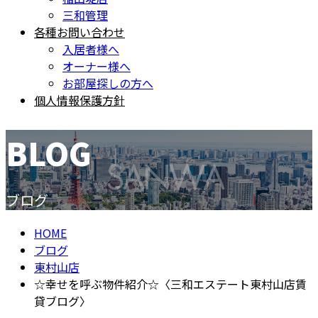
三和管理
各種お問い合わせ
入居者様へ
オーナー様へ
お部屋探しの方へ
個人情報保護方針
BLOG
ブログ
HOME
ブログ
東村山店
☆幸せを呼ぶ物件紹介☆〈三和エステート東村山店賃
貸ブログ〉