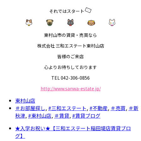
それではスタート
東村山市の賃貸・売買なら
株式会社 三和エステート東村山店
皆様のご来店
心よりお待ちしております
TEL 042-306-0856
http://www.sanwa-estate.jp/
東村山店
＃お部屋探し
,
#三和エステート
,
#不動産
,
＃売買
,
＃新
秋津
,
#東村山店
,
＃賃貸
,
#賃貸ブログ
★入学お祝い★【三和エステート稲田堤店賃貸ブロ
グ】