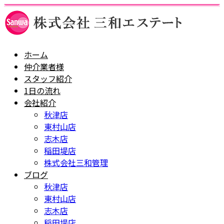
ホーム
仲介業者様
スタッフ紹介
1日の流れ
会社紹介
秋津店
東村山店
志木店
稲田堤店
株式会社三和管理
ブログ
秋津店
東村山店
志木店
稲田堤店