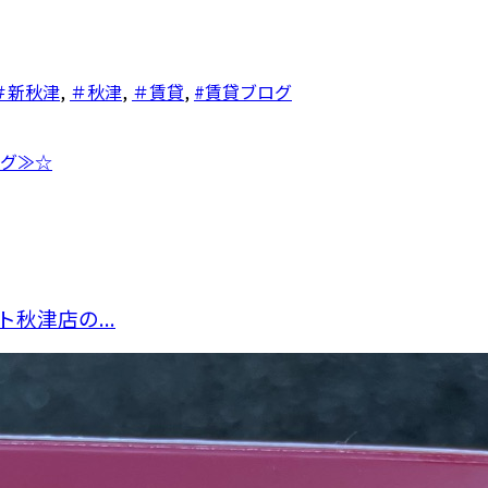
＃新秋津
,
＃秋津
,
＃賃貸
,
#賃貸ブログ
グ≫☆
秋津店の...