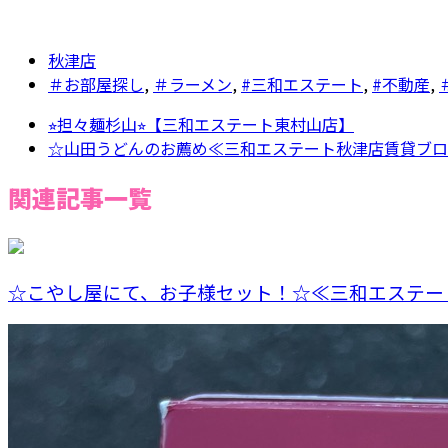
秋津店
＃お部屋探し
,
＃ラーメン
,
#三和エステート
,
#不動産
,
⭐︎担々麺杉山⭐︎【三和エステート東村山店】
☆山田うどんのお薦め≪三和エステート秋津店賃貸ブロ
関連記事一覧
☆こやし屋にて、お子様セット！☆≪三和エステート