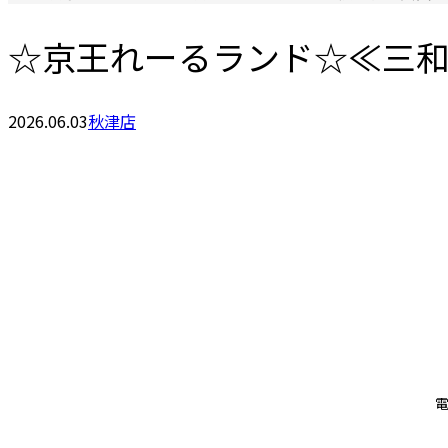
☆京王れーるランド☆≪三
2026.06.03
秋津店