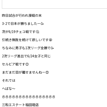
昨日試合が行われ接戦の末
3-2で日本が勝ちましたー🥳
次が6/19チェコ戦です🤔
引続き無敗を続けて欲しいです🤩
ちなみに男子も1次リーグ全勝で🥳
2次リーグ進出で6/24女子と同じ
セルビア戦です😊
まだまだ目が離せませんねー😍
それでは
へばな〜
🍜🍜🍜🍜🍜🍜🍜🍜🍜🍜🍜🍜🍜🍜🍜🍜
三和エステート稲田堤店