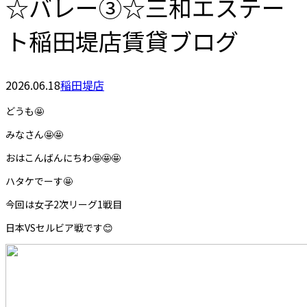
☆バレー③☆三和エステー
ト稲田堤店賃貸ブログ
2026.06.18
稲田堤店
どうも🤩
みなさん🤩🤩
おはこんばんにちわ🤩🤩🤩
ハタケでーす🤩
今回は女子2次リーグ1戦目
日本VSセルビア戦です😊