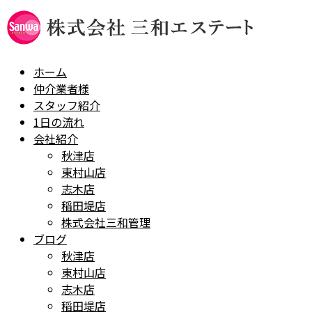
ホーム
仲介業者様
スタッフ紹介
1日の流れ
会社紹介
秋津店
東村山店
志木店
稲田堤店
株式会社三和管理
ブログ
秋津店
東村山店
志木店
稲田堤店