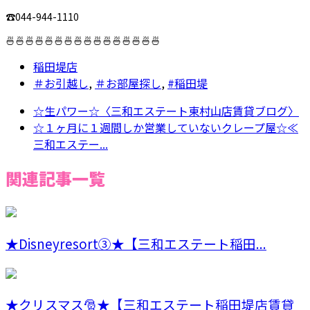
☎︎044-944-1110
🍜🍜🍜🍜🍜🍜🍜🍜🍜🍜🍜🍜🍜🍜🍜🍜
稲田堤店
＃お引越し
,
＃お部屋探し
,
#稲田堤
☆生パワー☆〈三和エステート東村山店賃貸ブログ〉
☆１ヶ月に１週間しか営業していないクレープ屋☆≪
三和エステー...
関連記事一覧
★Disneyresort③★【三和エステート稲田...
★クリスマス🎅★【三和エステート稲田堤店賃貸