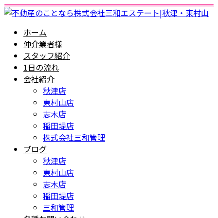
ホーム
仲介業者様
スタッフ紹介
1日の流れ
会社紹介
秋津店
東村山店
志木店
稲田堤店
株式会社三和管理
ブログ
秋津店
東村山店
志木店
稲田堤店
三和管理