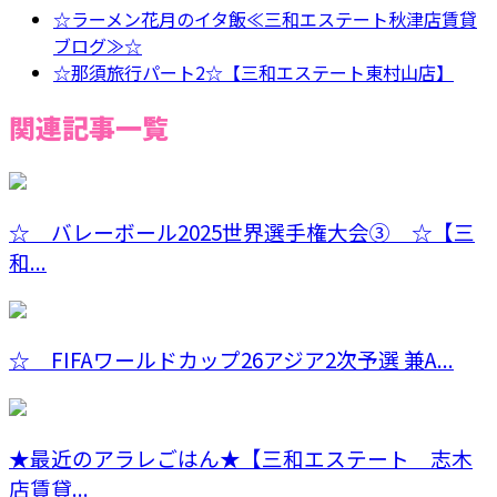
☆ラーメン花月のイタ飯≪三和エステート秋津店賃貸
ブログ≫☆
☆那須旅行パート2☆【三和エステート東村山店】
関連記事一覧
☆ バレーボール2025世界選手権大会③ ☆【三
和...
☆ FIFAワールドカップ26アジア2次予選 兼A...
★最近のアラレごはん★【三和エステート 志木
店賃貸...