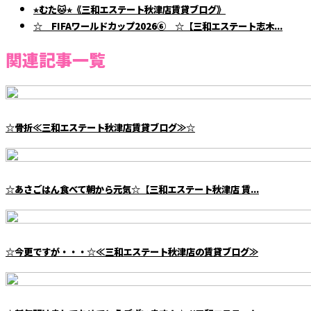
⭐︎むた🐱⭐︎《三和エステート秋津店賃貸ブログ》
☆ FIFAワールドカップ2026⑥ ☆【三和エステート志木...
関連記事一覧
☆骨折≪三和エステート秋津店賃貸ブログ≫☆
☆あさごはん食べて朝から元気☆【三和エステート秋津店 賃...
☆今更ですが・・・☆≪三和エステート秋津店の賃貸ブログ≫