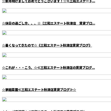
☆新年明けましておめでとうございます！☆≪三和エステート...
☆休日の過ごし方、、、☆【三和エステート秋津店 賃貸ブロ...
☆暑くなってきたので☆《三和エステート秋津店賃貸ブログ》
☆これが・・・こう。☆≪三和エステート秋津店の賃貸ブログ...
☆家庭菜園≪三和エステート秋津店賃貸ブログ≫☆