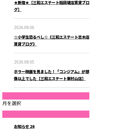
★新宿★【三和エステート稲田堤店賃貸ブロ
グ】
2026.08.06
☆小学生恐るべし☆《三和エステート志木店
賃貸ブログ》
2026.08.05
ホラー映画を見ました！「コンジアム」が想
像以上でした【三和エステート東村山店】
月別アーカイブ
月を選択
カテゴリー
お知らせ
26