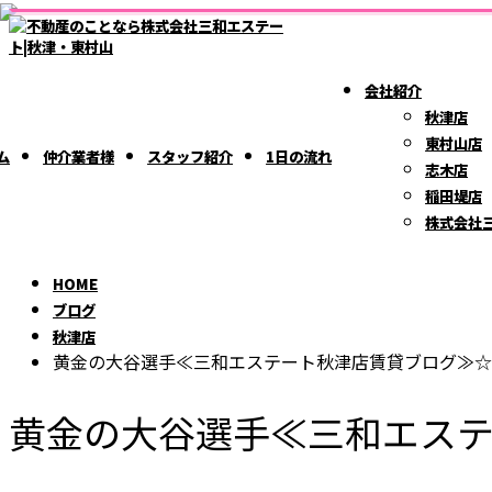
ブ
BLOG
ロ
会社紹介
グ
秋津店
東村山店
ム
仲介業者様
スタッフ紹介
1日の流れ
志木店
稲田堤店
株式会社
HOME
ブログ
秋津店
黄金の大谷選手≪三和エステート秋津店賃貸ブログ≫☆
黄金の大谷選手≪三和エス