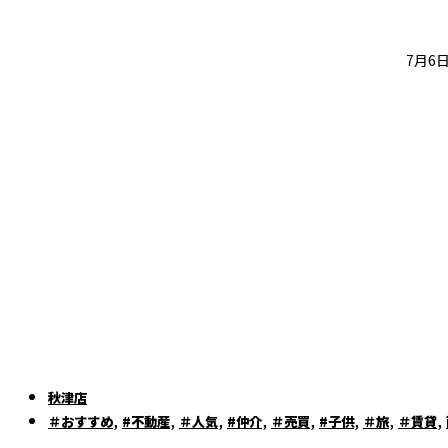
7月6
秋津店
,
,
,
,
,
,
,
,
＃おすすめ
#不動産
＃人気
#仲介
＃売買
#子供
＃旅
＃賃貸