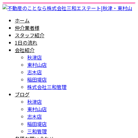
ホーム
仲介業者様
スタッフ紹介
1日の流れ
会社紹介
秋津店
東村山店
志木店
稲田堤店
株式会社三和管理
ブログ
秋津店
東村山店
志木店
稲田堤店
三和管理