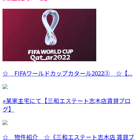
☆ FIFAワールドカップカタール2022② ☆【...
⭐︎某家主宅にて【三和エステート志木店賃貸ブロ
グ】
☆ 物件紹介 ☆《三和エステート志木店 賃貸ブ