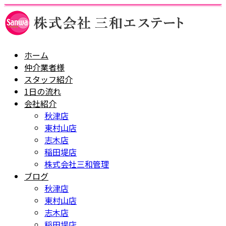
ホーム
仲介業者様
スタッフ紹介
1日の流れ
会社紹介
秋津店
東村山店
志木店
稲田堤店
株式会社三和管理
ブログ
秋津店
東村山店
志木店
稲田堤店