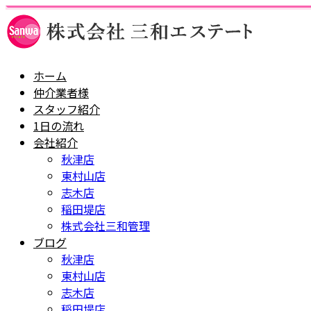
ホーム
仲介業者様
スタッフ紹介
1日の流れ
会社紹介
秋津店
東村山店
志木店
稲田堤店
株式会社三和管理
ブログ
秋津店
東村山店
志木店
稲田堤店