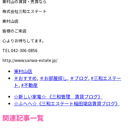
東村山の賃貸・売買なら
株式会社三和エステート
東村山店
皆様のご来店
心よりお待ちしてます。
TEL 042-306-0856
http://www.sanwa-estate.jp/
東村山店
＃おすすめ
,
＃お部屋探し
,
＃ブログ
,
#三和エステー
ト
,
#不動産
☆新しい家電☆ 《三和管理 賃貸ブログ》
☆ふへへ☆《三和エステート稲田堤店賃貸ブログ》
関連記事一覧