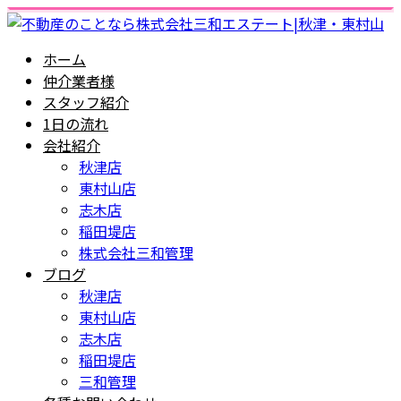
ホーム
仲介業者様
スタッフ紹介
1日の流れ
会社紹介
秋津店
東村山店
志木店
稲田堤店
株式会社三和管理
ブログ
秋津店
東村山店
志木店
稲田堤店
三和管理