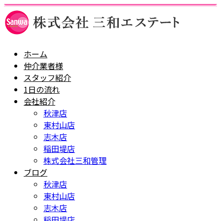
ホーム
仲介業者様
スタッフ紹介
1日の流れ
会社紹介
秋津店
東村山店
志木店
稲田堤店
株式会社三和管理
ブログ
秋津店
東村山店
志木店
稲田堤店