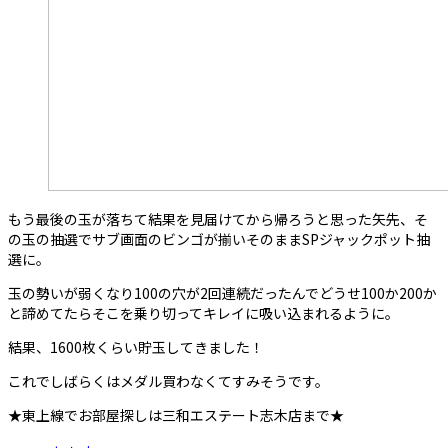
もう最後の玉が落ちて結果を見届けてから帰ろうと思った矢先、そ
の玉の抽選でサブ画面のビンゴが揃いそのままSPジャックポット抽
選に。
玉の勢いが弱くなり100の穴が2回連続だったんでどうせ100か200か
と諦めてたらそこを乗り切ってキレイに吸い込まれるように。
結果、1600枚くらい貯玉してきました！
これでしばらくはメダル買わなくてすみそうです。
★東上線でお部屋探しは三和エステート志木店まで★