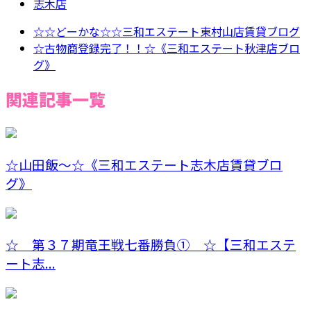
志木店
☆☆どーかな☆☆三和エステート東村山店賃貸ブログ
☆古物商登録完了！！☆《三和エステート秋津店ブロ
グ》
関連記事一覧
☆山田飯〜☆《三和エステート志木店賃貸ブロ
グ》
☆ 第３７期竜王戦七番勝負① ☆【三和エステ
ート志...