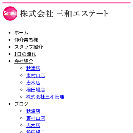
ホーム
仲介業者様
スタッフ紹介
1日の流れ
会社紹介
秋津店
東村山店
志木店
稲田堤店
株式会社三和管理
ブログ
秋津店
東村山店
志木店
稲田堤店