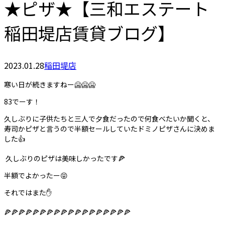
★ピザ★【三和エステート
稲田堤店賃貸ブログ】
2023.01.28
稲田堤店
寒い日が続きますねー🥶🥶🥶
83でーす！
久しぶりに子供たちと三人で夕食だったので何食べたいか聞くと、
寿司かピザと言うので半額セールしていたドミノピザさんに決めま
した👍
久しぶりのピザは美味しかったです🍕
半額でよかったー😝
それではまた✋
🍕🍕🍕🍕🍕🍕🍕🍕🍕🍕🍕🍕🍕🍕🍕🍕🍕🍕