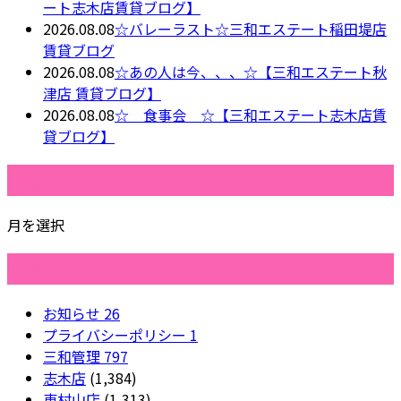
ート志木店賃貸ブログ】
2026.08.08
☆バレーラスト☆三和エステート稲田堤店
賃貸ブログ
2026.08.08
☆あの人は今、、、☆【三和エステート秋
津店 賃貸ブログ】
2026.08.08
☆ 食事会 ☆【三和エステート志木店賃
貸ブログ】
月別アーカイブ
月を選択
カテゴリー
お知らせ
26
プライバシーポリシー
1
三和管理
797
志木店
(1,384)
東村山店
(1,313)