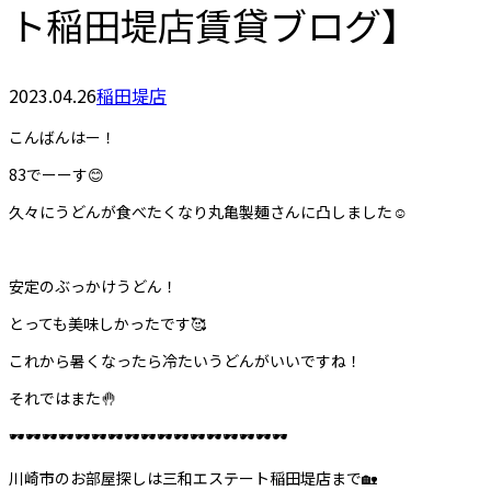
ト稲田堤店賃貸ブログ】
2023.04.26
稲田堤店
こんばんはー！
83でーーす😊
久々にうどんが食べたくなり丸亀製麺さんに凸しました☺️
安定のぶっかけうどん！
とっても美味しかったです🥰
これから暑くなったら冷たいうどんがいいですね！
それではまた🤚
🕶️🕶️🕶️🕶️🕶️🕶️🕶️🕶️🕶️🕶️🕶️🕶️🕶️🕶️🕶️🕶️🕶️
川崎市のお部屋探しは三和エステート稲田堤店まで🏡