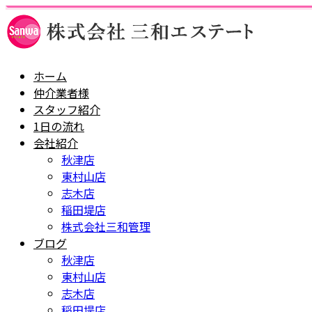
ホーム
仲介業者様
スタッフ紹介
1日の流れ
会社紹介
秋津店
東村山店
志木店
稲田堤店
株式会社三和管理
ブログ
秋津店
東村山店
志木店
稲田堤店