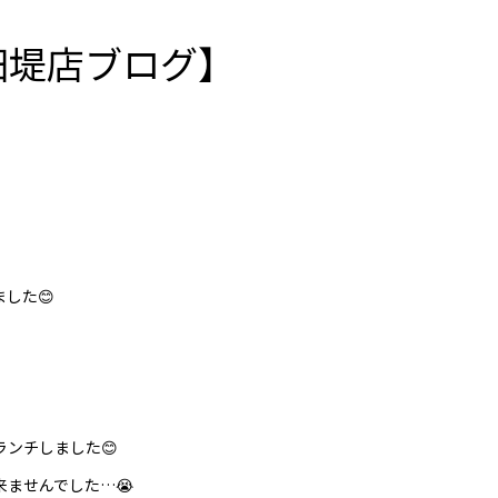
稲田堤店ブログ】
した😊
ランチしました😊
ませんでした…😭