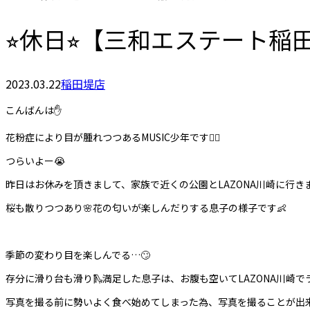
⭐︎休日⭐︎【三和エステート
2023.03.22
稲田堤店
こんばんは✋
花粉症により目が腫れつつあるMUSIC少年です🙋‍♂️
つらいよー😭
昨日はお休みを頂きまして、家族で近くの公園とLAZONA川崎に行きま
桜も散りつつあり🌸花の匂いが楽しんだりする息子の様子です👶
季節の変わり目を楽しんでる…🙄
存分に滑り台も滑り🛝満足した息子は、お腹も空いてLAZONA川崎で
写真を撮る前に勢いよく食べ始めてしまった為、写真を撮ることが出来