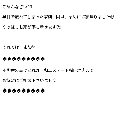
ごめんなさい🙇‍♂️
半日で疲れてしまった家族一同は、早めにお家帰りました😅
やっぱりお家が落ち着きます🥰
それでは、また✋
🏠🏠🏠🏠🏠🏠🏠🏠🏠
不動産の事であれば三和エステート稲田堤店まで
お気軽にご相談下さいませ😊
🏠🏠🏠🏠🏠🏠🏠🏠🏠