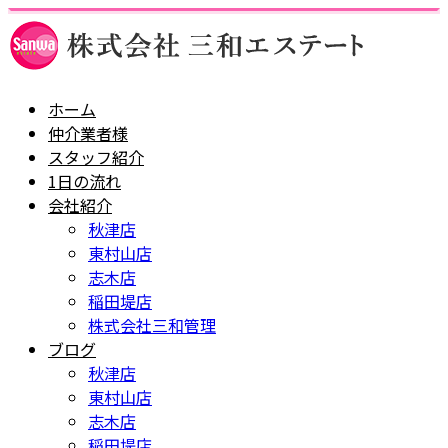
ホーム
仲介業者様
スタッフ紹介
1日の流れ
会社紹介
秋津店
東村山店
志木店
稲田堤店
株式会社三和管理
ブログ
秋津店
東村山店
志木店
稲田堤店