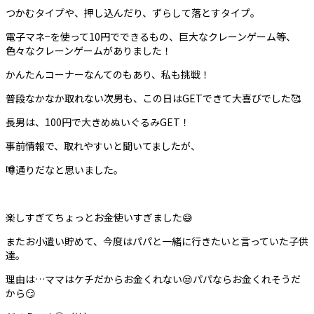
つかむタイプや、押し込んだり、ずらして落とすタイプ。
電子マネ−を使って10円でできるもの、巨大なクレーンゲーム等、
色々なクレーンゲームがありました！
かんたんコーナーなんてのもあり、私も挑戦！
普段なかなか取れない次男も、この日はGETできて大喜びでした🥰
長男は、100円で大きめぬいぐるみGET！
事前情報で、取れやすいと聞いてましたが、
噂通りだなと思いました。
楽しすぎてちょっとお金使いすぎました😅
またお小遣い貯めて、今度はパパと一緒に行きたいと言っていた子供
達。
理由は…ママはケチだからお金くれない😒パパならお金くれそうだ
から😏