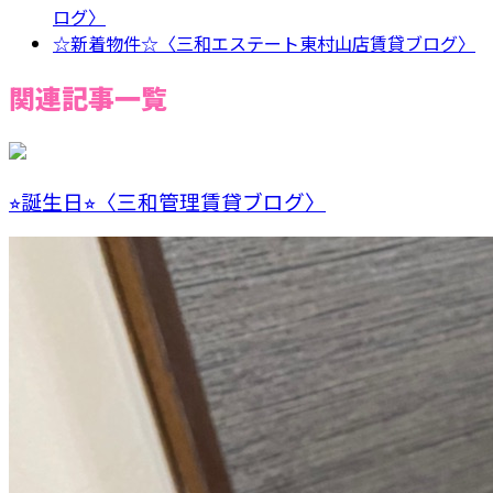
ログ〉
☆新着物件☆〈三和エステート東村山店賃貸ブログ〉
関連記事一覧
⭐︎誕生日⭐︎〈三和管理賃貸ブログ〉