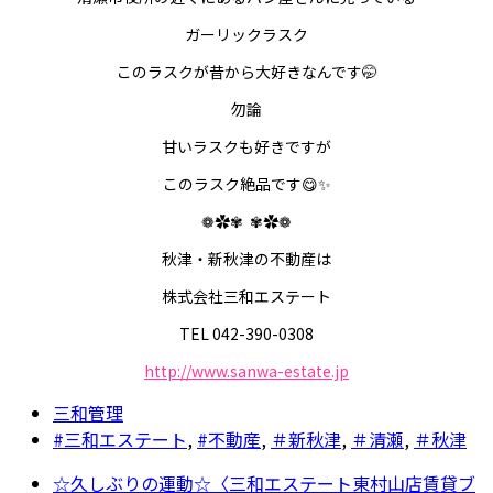
ガーリックラスク
このラスクが昔から大好きなんです🤭
勿論
甘いラスクも好きですが
このラスク絶品です😋✨️
❁✿✾
✾✿❁︎
秋津・新秋津の不動産は
株式会社三和エステート
TEL 042-390-0308
http://www.sanwa-estate.jp
三和管理
#三和エステート
,
#不動産
,
＃新秋津
,
＃清瀬
,
＃秋津
☆久しぶりの運動☆〈三和エステート東村山店賃貸ブ