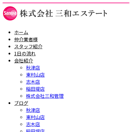
ホーム
仲介業者様
スタッフ紹介
1日の流れ
会社紹介
秋津店
東村山店
志木店
稲田堤店
株式会社三和管理
ブログ
秋津店
東村山店
志木店
稲田堤店