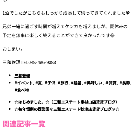
1泊でしたがこちらもしっかり成長して帰ってきてくれました💖
兄弟一緒に過ごす時間が増えてケンカも増えましが、夏休みの
予定を無事に楽しく終えることができて良かったです😄
おしまい。
三和管理TEL048-486-9088
三和管理
,
,
,
,
,
,
,
,
#イベント
#夏
#子供
#旅行
#猛暑
#美味しい
＃賃貸
#長瀞
#食べ物
☆はじめました。☆〈三和エステート東村山店賃貸ブログ〉
☆毎年恒例の西武園≪三和エステート秋津店賃貸ブログ≫☆
関連記事一覧