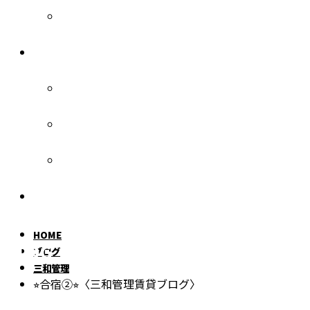
三和管理
各種お問い合わせ
入居者様へ
オーナー様へ
お部屋探しの方へ
個人情報保護方針
HOME
BLOG
ブログ
三和管理
⭐︎合宿②⭐︎〈三和管理賃貸ブログ〉