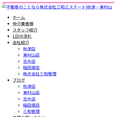
ホーム
仲介業者様
スタッフ紹介
1日の流れ
会社紹介
秋津店
東村山店
志木店
稲田堤店
株式会社三和管理
ブログ
秋津店
東村山店
志木店
稲田堤店
三和管理