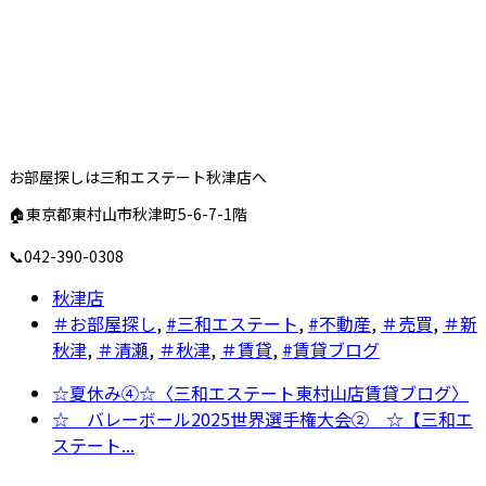
お部屋探しは三和エステート秋津店へ
🏠東京都東村山市秋津町5-6-7-1階
📞042-390-0308
秋津店
＃お部屋探し
,
#三和エステート
,
#不動産
,
＃売買
,
＃新
秋津
,
＃清瀬
,
＃秋津
,
＃賃貸
,
#賃貸ブログ
☆夏休み④☆〈三和エステート東村山店賃貸ブログ〉
☆ バレーボール2025世界選手権大会② ☆【三和エ
ステート...