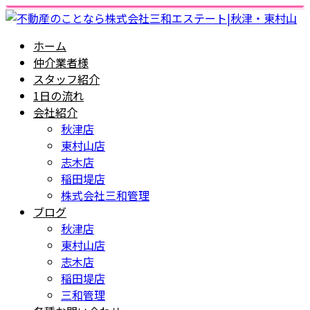
ホーム
仲介業者様
スタッフ紹介
1日の流れ
会社紹介
秋津店
東村山店
志木店
稲田堤店
株式会社三和管理
ブログ
秋津店
東村山店
志木店
稲田堤店
三和管理