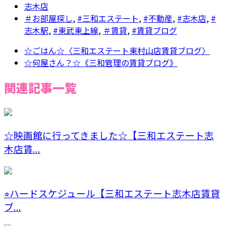
志木店
＃お部屋探し
,
#三和エステート
,
#不動産
,
#志木店
,
#
志木駅
,
#東武東上線
,
＃賃貸
,
#賃貸ブログ
☆ごはん☆〈三和エステート東村山店賃貸ブログ〉
☆何屋さん？☆《三和管理の賃貸ブログ》
関連記事一覧
☆映画館に行ってきました☆【三和エステート志
木店賃...
⭐︎ハードスケジュール【三和エステート志木店賃貸
ブ...