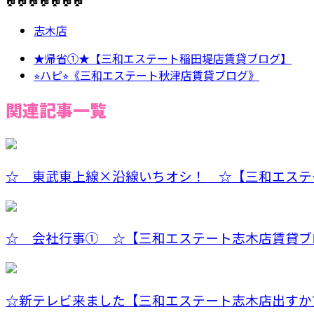
🏠🏠🏠🏠🏠🏠🏠
志木店
★帰省①★【三和エステート稲田堤店賃貸ブログ】
⭐︎ハピ⭐︎《三和エステート秋津店賃貸ブログ》
関連記事一覧
☆ 東武東上線×沿線いちオシ！ ☆【三和エステー
☆ 会社行事① ☆【三和エステート志木店賃貸ブ
☆新テレビ来ました【三和エステート志木店出すか賃