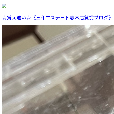
☆覚え違い☆《三和エステート志木店賃貸ブログ》