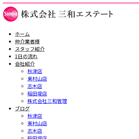
ホーム
仲介業者様
スタッフ紹介
1日の流れ
会社紹介
秋津店
東村山店
志木店
稲田堤店
株式会社三和管理
ブログ
秋津店
東村山店
志木店
稲田堤店