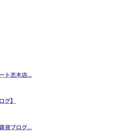
ト志木店...
ログ】
貸ブログ...