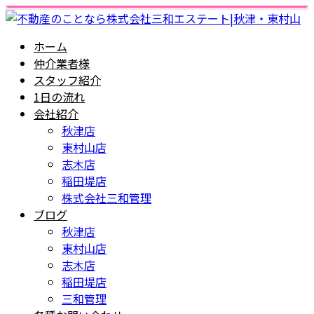
ホーム
仲介業者様
スタッフ紹介
1日の流れ
会社紹介
秋津店
東村山店
志木店
稲田堤店
株式会社三和管理
ブログ
秋津店
東村山店
志木店
稲田堤店
三和管理