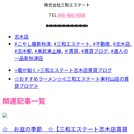
株式会社三和エステート
TEL
048-486-9088
🏡🏡🏡🏡🏡🏡🏡🏡🏡🏡
志木店
#こやし屋新秋津
,
#三和エステート
,
#不動産
,
#志木店
,
#志木駅
,
#東武東上線
,
＃賃貸
,
#賃貸ブログ
,
#達人の
一品新秋津店
⭐龍が如く⭐三和エステート志木店賃貸ブログ
☆おすすめラーメン☆≪三和エステート東村山店の賃
貸ブログ≫
関連記事一覧
☆ お盆の季節 ☆【三和エステート志木店賃貸