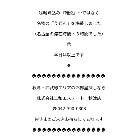
味噌煮込み『雑炊』…ではなく
名物の『うどん』を堪能しました
（名古屋の滞在時間…３時間でした）
😙
本日は以上です
🍀
🏠🏠🏠🏠🏠🏠🏠🏠🏠🏠🏠🏠🏠🏠🏠
秋津・西武線エリアのお部屋探しなら
株式会社三和エステート 秋津店
☎️ 042-390-0308
皆さまのご来店お待ちしております
🏠🏠🏠🏠🏠🏠🏠🏠🏠🏠🏠🏠🏠🏠🏠