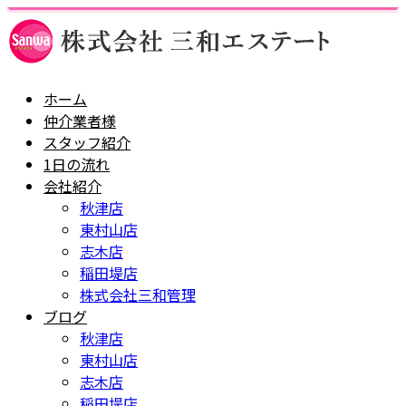
ホーム
仲介業者様
スタッフ紹介
1日の流れ
会社紹介
秋津店
東村山店
志木店
稲田堤店
株式会社三和管理
ブログ
秋津店
東村山店
志木店
稲田堤店