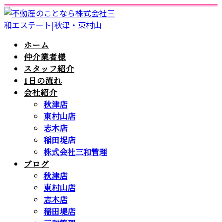
ホーム
仲介業者様
スタッフ紹介
1日の流れ
会社紹介
秋津店
東村山店
志木店
稲田堤店
株式会社三和管理
ブログ
秋津店
東村山店
志木店
稲田堤店