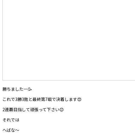
勝ちましたー🥳
これで3勝3敗と最終第7戦で決着します😍
2連覇目指して頑張って下さい😊
それでは
へばな〜