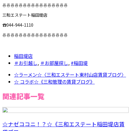
🍜🍜🍜🍜🍜🍜🍜🍜🍜🍜🍜🍜🍜🍜🍜🍜
三和エステート稲田堤店
☎︎044-944-1110
🍜🍜🍜🍜🍜🍜🍜🍜🍜🍜🍜🍜🍜🍜🍜🍜
稲田堤店
＃お引越し
,
＃お部屋探し
,
#稲田堤
☆ラーメン☆〈三和エステート東村山店賃貸ブログ〉
☆ コラボ☆《三和管理の賃貸ブログ》
関連記事一覧
☆ナゼココニ！？☆《三和エステート稲田堤店賃