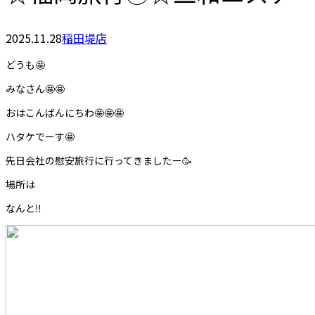
2025.11.28
稲田堤店
どうも🤩
みなさん🤩🤩
おはこんばんにちわ🤩🤩🤩
ハタケでーす🤩
先日会社の慰安旅行に行ってきましたー🥳
場所は
なんと‼️