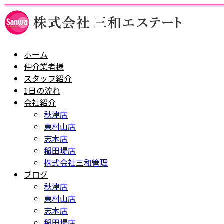
ホーム
仲介業者様
スタッフ紹介
1日の流れ
会社紹介
秋津店
東村山店
志木店
稲田堤店
株式会社三和管理
ブログ
秋津店
東村山店
志木店
稲田堤店