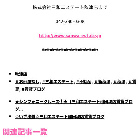
株式会社三和エステート秋津店まで
042-390-0308
http://www.sanwa-estate.jp
🏡🏡🏡🏡🏡🏡🏡🏡🏡🏡🏡🏡
秋津店
,
,
,
,
,
＃お部屋探し
#三和エステート
#不動産
＃新秋津
＃秋津
＃賃
,
貸
#賃貸ブログ
★シンフォニークルーズ①★【三和エステート稲田堤店賃貸ブロ
グ...
☆いざ出航☆三和エステート稲田堤店賃貸ブログ
関連記事一覧