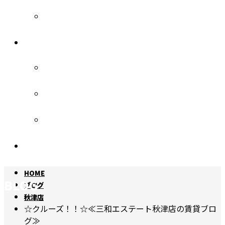
三和管理
各種お問い合わせ
入居者様へ
オーナー様へ
お部屋探しの方へ
個人情報保護方針
HOME
BLOG
ブログ
秋津店
☆クルーズ！！☆≪三和エステート秋津店の賃貸ブロ
グ≫