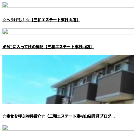
☆へうげも！☆【三和エステート東村山店】
🍂9月に入って秋の気配【三和エステート東村山店】
☆幸せを呼ぶ物件紹介☆〈三和エステート東村山店賃貸ブログ...