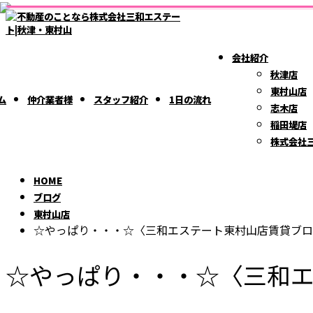
ブ
BLOG
ロ
会社紹介
グ
秋津店
東村山店
ム
仲介業者様
スタッフ紹介
1日の流れ
志木店
稲田堤店
株式会社
HOME
ブログ
東村山店
☆やっぱり・・・☆〈三和エステート東村山店賃貸ブロ
☆やっぱり・・・☆〈三和