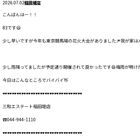
2026.07.02
稲田堤店
こんばんはー！！
83です😃
少し早いですが今年も東京競馬場の花火大会がありました🎆我が家は
少し雨降ってましたが予定通り開催されて良かったです😆梅雨が明けた
今日はこんなところでバイバイ👋
🕶️🕶️🕶️🕶️🕶️🕶️🕶️🕶️🕶️🕶️🕶️🕶️🕶️🕶️🕶️🕶️🕶️
三和エステート稲田堤店
☎︎044-944-1110
🕶️🕶️🕶️🕶️🕶️🕶️🕶️🕶️🕶️🕶️🕶️🕶️🕶️🕶️🕶️🕶️🕶️