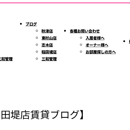
ブログ
秋津店
各種お問い合わせ
東村山店
入居者様へ
志木店
オーナー様へ
稲田堤店
お部屋探しの方へ
三和管理
三和管理
稲田堤店賃貸ブログ】