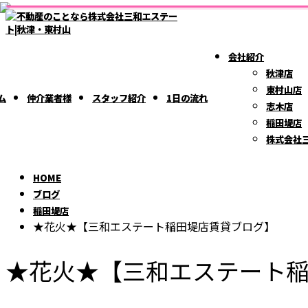
ブ
BLOG
ロ
会社紹介
グ
秋津店
東村山店
ム
仲介業者様
スタッフ紹介
1日の流れ
志木店
稲田堤店
株式会社
HOME
ブログ
稲田堤店
★花火★【三和エステート稲田堤店賃貸ブログ】
★花火★【三和エステート