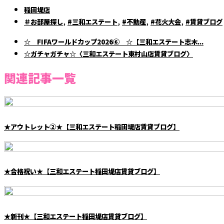
稲田堤店
,
,
,
,
＃お部屋探し
#三和エステート
#不動産
#花火大会
#賃貸ブログ
☆ FIFAワールドカップ2026⑥ ☆【三和エステート志木...
☆ガチャガチャ☆〈三和エステート東村山店賃貸ブログ〉
関連記事一覧
★アウトレット②★【三和エステート稲田堤店賃貸ブログ】
★合格祝い★【三和エステート稲田堤店賃貸ブログ】
★新刊★【三和エステート稲田堤店賃貸ブログ】