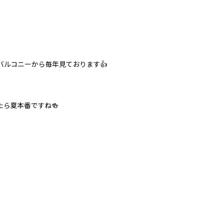
バルコニーから毎年見ております👍
ら夏本番ですね🍻