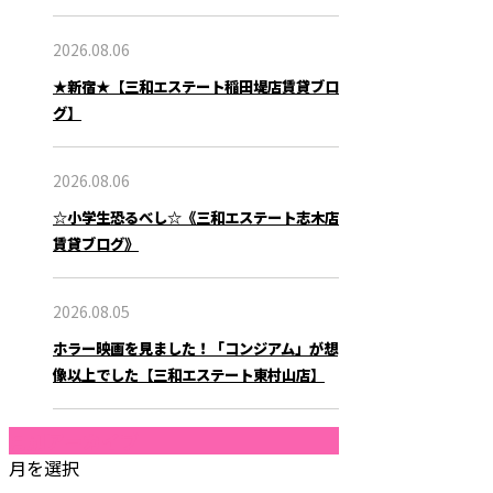
2026.08.06
★新宿★【三和エステート稲田堤店賃貸ブロ
グ】
2026.08.06
☆小学生恐るべし☆《三和エステート志木店
賃貸ブログ》
2026.08.05
ホラー映画を見ました！「コンジアム」が想
像以上でした【三和エステート東村山店】
月別アーカイブ
月を選択