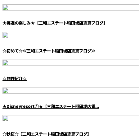
★毎週の楽しみ★【三和エステート稲田堤店賃貸ブログ】
☆初めて☆≪三和エステート稲田堤店賃貸ブログ≫
☆物件紹介☆
★Disneyresort①★【三和エステート稲田堤店賃...
☆秋桜☆《三和エステート稲田堤店賃貸ブログ》