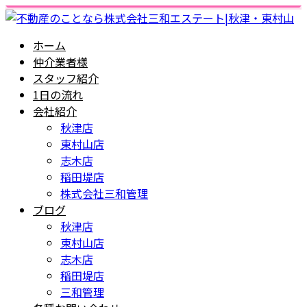
ホーム
仲介業者様
スタッフ紹介
1日の流れ
会社紹介
秋津店
東村山店
志木店
稲田堤店
株式会社三和管理
ブログ
秋津店
東村山店
志木店
稲田堤店
三和管理