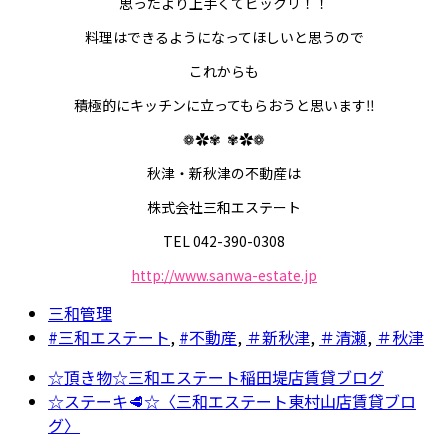
思ったより上手くてビックリ！！
料理はできるようになってほしいと思うので
これからも
積極的にキッチンに立ってもらおうと思います‼️
❁✿✾
✾✿❁︎
秋津・新秋津の不動産は
株式会社三和エステート
TEL 042-390-0308
http://www.sanwa-estate.jp
三和管理
#三和エステート
,
#不動産
,
＃新秋津
,
＃清瀬
,
＃秋津
☆頂き物☆三和エステート稲田堤店賃貸ブログ
☆ステーキ🥩☆〈三和エステート東村山店賃貸ブロ
グ〉