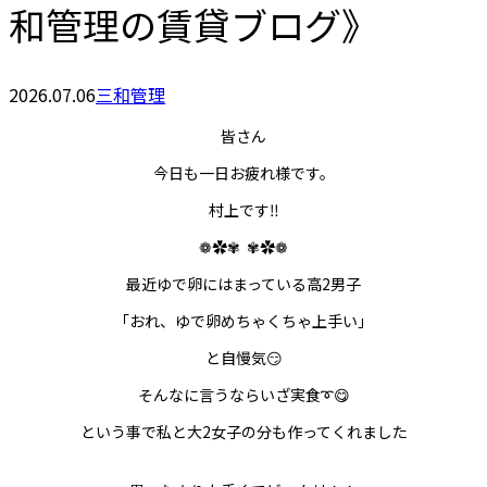
和管理の賃貸ブログ》
2026.07.06
三和管理
皆さん
今日も一日お疲れ様です。
村上です‼︎
❁✿✾
✾✿❁︎
最近ゆで卵にはまっている高2男子
「おれ、ゆで卵めちゃくちゃ上手い」
と自慢気😏
そんなに言うならいざ実食➰😋
という事で私と大2女子の分も作ってくれました