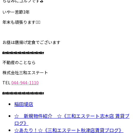
ちなみにゴルフです⛳️
いやー苦節3年
年末も頑張ります🙆‍♂️
お昼は唐揚げ定食でございます
🏡🏡🏡🏡🏡🏡🏡🏡🏡🏡
不動産のことなら
株式会社三和エステート
TEL
044-944-1110
🏡🏡🏡🏡🏡🏡🏡🏡🏡🏡
稲田堤店
☆ 新規物件紹介 ☆《三和エステート志木店 賃貸ブ
ログ》
☆あたり！☆《三和エステート秋津店賃貸ブログ》