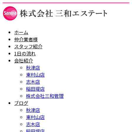
ホーム
仲介業者様
スタッフ紹介
1日の流れ
会社紹介
秋津店
東村山店
志木店
稲田堤店
株式会社三和管理
ブログ
秋津店
東村山店
志木店
稲田堤店