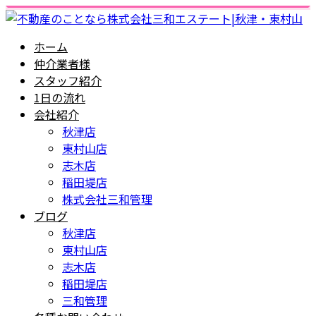
ホーム
仲介業者様
スタッフ紹介
1日の流れ
会社紹介
秋津店
東村山店
志木店
稲田堤店
株式会社三和管理
ブログ
秋津店
東村山店
志木店
稲田堤店
三和管理