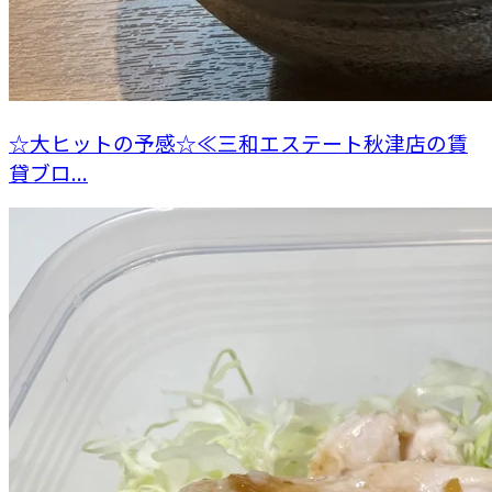
☆大ヒットの予感☆≪三和エステート秋津店の賃
貸ブロ...