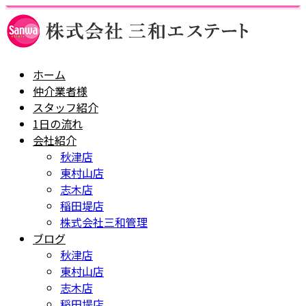
ホーム
仲介業者様
スタッフ紹介
1日の流れ
会社紹介
秋津店
東村山店
志木店
稲田堤店
株式会社三和管理
ブログ
秋津店
東村山店
志木店
稲田堤店