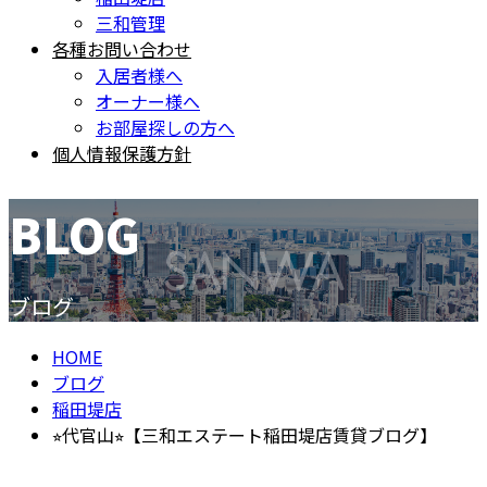
三和管理
各種お問い合わせ
入居者様へ
オーナー様へ
お部屋探しの方へ
個人情報保護方針
BLOG
ブログ
HOME
ブログ
稲田堤店
⭐︎代官山⭐︎【三和エステート稲田堤店賃貸ブログ】