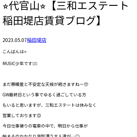
⭐︎代官山⭐︎【三和エステート
稲田堤店賃貸ブログ】
2023.05.07
稲田堤店
こんばんは⭐️
MUSIC少年です🙋‍♂️
まだ寒暖差と不安定な天候が続きますねー🥺
GW最終日という事でゆるく過ごしている方
もいると思いますが、三和エステートは休みなく
営業しております😊
今日仕事帰りの電車の中で、明日から仕事が
始まるのかかなり哀愁漂う大人達が…🙄