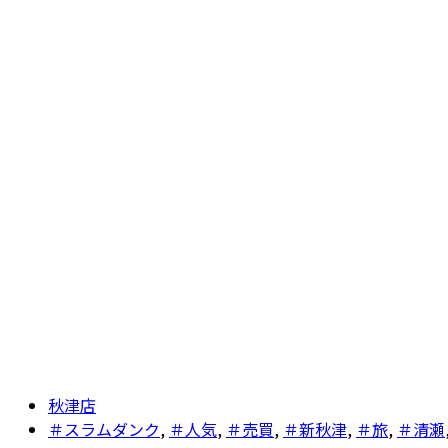
秋津店
＃スラムダンク
,
＃人気
,
＃売買
,
＃新秋津
,
＃旅
,
＃清瀬