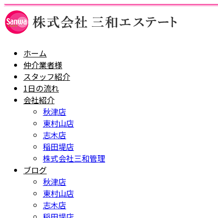
ホーム
仲介業者様
スタッフ紹介
1日の流れ
会社紹介
秋津店
東村山店
志木店
稲田堤店
株式会社三和管理
ブログ
秋津店
東村山店
志木店
稲田堤店