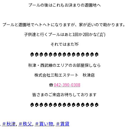
プールの後はこれもお決まりの遊園地へ
プールと遊園地でヘトヘトになりますが、家が近いので助かります。
子供達と行くプールはあと1回か2回かな(‘Д’)
それではまた👋
🏠🏠🏠🏠🏠🏠🏠🏠🏠🏠🏠🏠🏠🏠🏠
秋津・西武線のエリアのお部屋探しなら
株式会社三和エステート 秋津店
☎️
042-390-0308
皆さまのご来店お待ちしております
🏠🏠🏠🏠🏠🏠🏠🏠🏠🏠🏠🏠🏠🏠🏠
,
＃秋津
,
＃秩父
,
＃買い物
,
＃賃貸