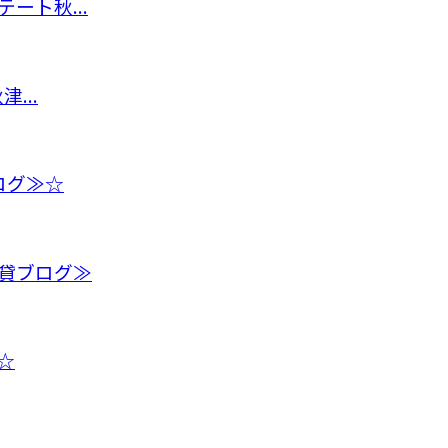
ート秋...
...
ログ≫☆
貸ブログ≫
☆