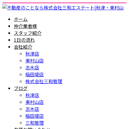
ホーム
仲介業者様
スタッフ紹介
1日の流れ
会社紹介
秋津店
東村山店
志木店
稲田堤店
株式会社三和管理
ブログ
秋津店
東村山店
志木店
稲田堤店
三和管理