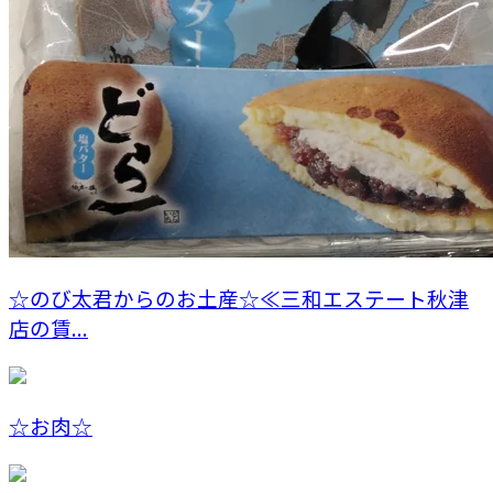
☆のび太君からのお土産☆≪三和エステート秋津
店の賃...
☆お肉☆