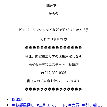
銭天堂‼️‼️
からの
ピンボールマシンなどなどで遊びましたとさ✋
それではまたね😎
🏠🏠🏠🏠🏠🏠🏠🏠🏠🏠🏠🏠🏠🏠🏠
秋津、西武線エリアのお部屋探しなら
株式会社三和エステート 秋津店
☎️ 042-390-0308
皆さまのご来店お待ちしております
🏠🏠🏠🏠🏠🏠🏠🏠🏠🏠🏠🏠🏠🏠🏠
秋津店
＃お部屋探し
,
#三和エステート
,
＃売買
,
＃引っ越し
,